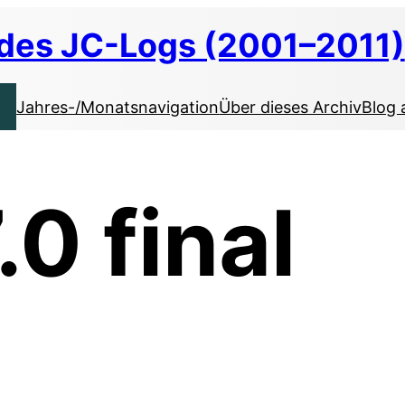
 des JC-Logs (2001–2011)
Jahres-/Monatsnavigation
Über dieses Archiv
Blog 
.0 final