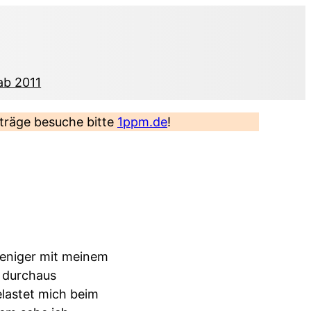
ab 2011
eiträge besuche bitte
1ppm.de
!
weniger mit meinem
t durchaus
lastet mich beim