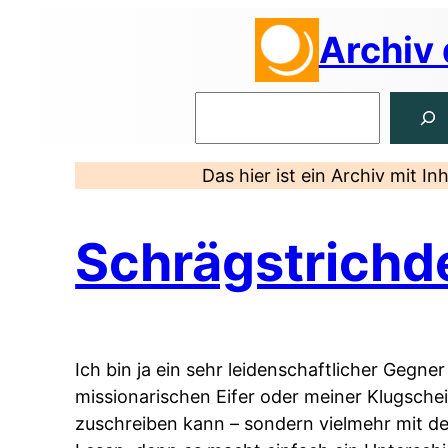
Zum
Archiv
Inhalt
springen
Suchen
Das hier ist ein Archiv mit I
Schrägstrichd
Ich bin ja ein sehr leidenschaftlicher Geg
missionarischen Eifer oder meiner Klugsche
zuschreiben kann – sondern vielmehr mit d