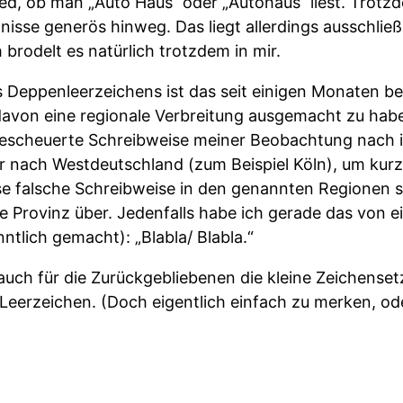
ed, ob man „Auto Haus“ oder „Autohaus“ liest. Trotz
isse generös hinweg. Das liegt allerdings ausschließ
 brodelt es natürlich trotzdem in mir.
 Deppenleerzeichens ist das seit einigen Monaten be
, davon eine regionale Verbreitung ausgemacht zu ha
escheuerte Schreibweise meiner Beobachtung nach 
r nach Westdeutschland (zum Beispiel Köln), um kurz
e falsche Schreibweise in den genannten Regionen 
die Provinz über. Jedenfalls habe ich gerade das von
nntlich gemacht): „Blabla/ Blabla.“
 auch für die Zurückgebliebenen die kleine Zeichenset
Leerzeichen. (Doch eigentlich einfach zu merken, od