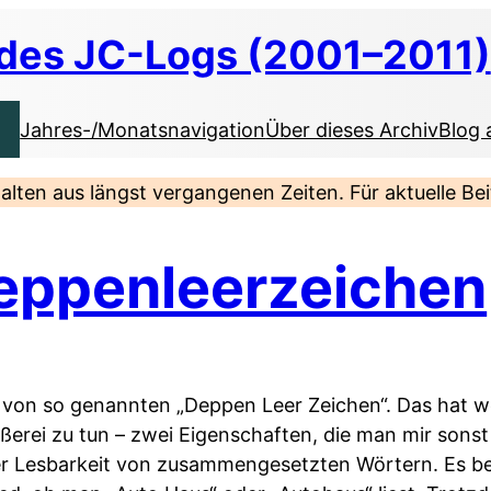
 des JC-Logs (2001–2011)
Jahres-/Monatsnavigation
Über dieses Archiv
Blog 
nhalten aus längst vergangenen Zeiten. Für aktuelle B
eppenleerzeichen
ner von so genannten „Deppen Leer Zeichen“. Das hat 
ißerei zu tun – zwei Eigenschaften, die man mir sons
er Lesbarkeit von zusammengesetzten Wörtern. Es be