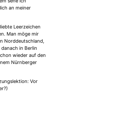
dem sehe ich
lich an meiner
liebte Leerzeichen
ben. Man möge mir
in Norddeutschland,
 danach in Berlin
schon wieder auf den
 einem Nürnberger
zungslektion: Vor
er?)