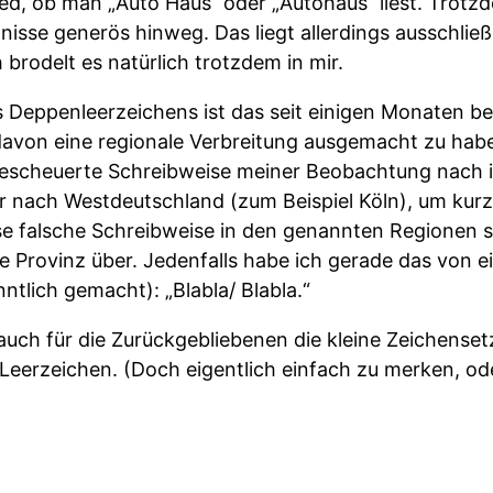
ed, ob man „Auto Haus“ oder „Autohaus“ liest. Trotz
isse generös hinweg. Das liegt allerdings ausschließ
 brodelt es natürlich trotzdem in mir.
 Deppenleerzeichens ist das seit einigen Monaten be
, davon eine regionale Verbreitung ausgemacht zu ha
escheuerte Schreibweise meiner Beobachtung nach 
r nach Westdeutschland (zum Beispiel Köln), um kurz
e falsche Schreibweise in den genannten Regionen 
die Provinz über. Jedenfalls habe ich gerade das von
nntlich gemacht): „Blabla/ Blabla.“
 auch für die Zurückgebliebenen die kleine Zeichenset
Leerzeichen. (Doch eigentlich einfach zu merken, od