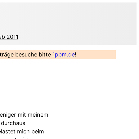
ab 2011
eiträge besuche bitte
1ppm.de
!
weniger mit meinem
t durchaus
lastet mich beim