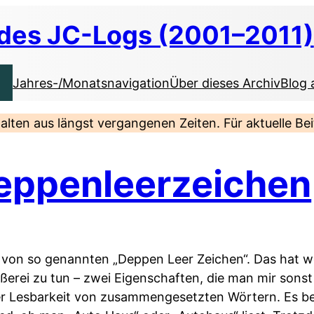
 des JC-Logs (2001–2011)
Jahres-/Monatsnavigation
Über dieses Archiv
Blog 
nhalten aus längst vergangenen Zeiten. Für aktuelle B
eppenleerzeichen
ner von so genannten „Deppen Leer Zeichen“. Das hat 
ißerei zu tun – zwei Eigenschaften, die man mir sons
er Lesbarkeit von zusammengesetzten Wörtern. Es be