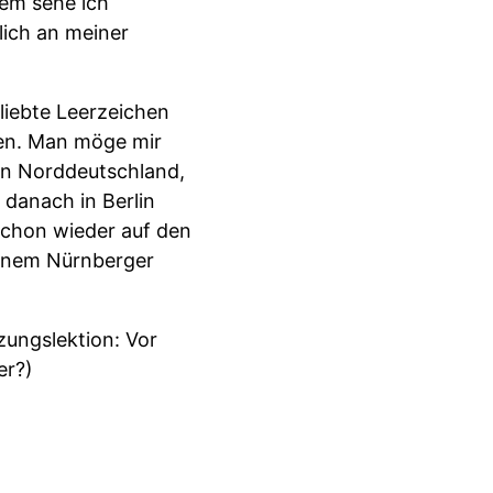
dem sehe ich
lich an meiner
liebte Leerzeichen
ben. Man möge mir
in Norddeutschland,
 danach in Berlin
schon wieder auf den
 einem Nürnberger
zungslektion: Vor
er?)