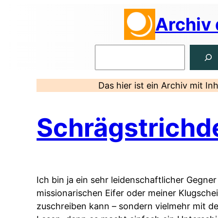
Zum
Archiv
Inhalt
springen
Suchen
Das hier ist ein Archiv mit I
Schrägstrichd
Ich bin ja ein sehr leidenschaftlicher Geg
missionarischen Eifer oder meiner Klugsche
zuschreiben kann – sondern vielmehr mit d