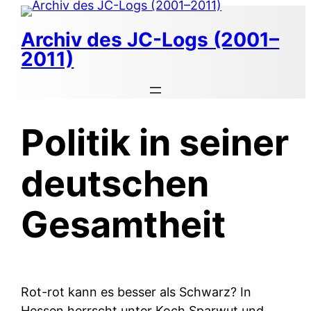
Zum
Inhalt
Archiv des JC-Logs (2001–
springen
2011)
Politik in seiner
deutschen
Gesamtheit
Rot-rot kann es besser als Schwarz? In
Hessen herrscht unter Koch Sparwut und