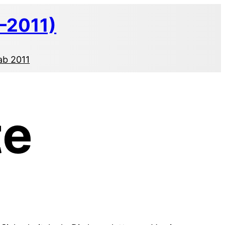
–2011)
ab 2011
te