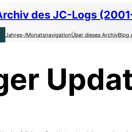
Archiv des JC-Logs (2001
Jahres-/Monatsnavigation
Über dieses Archiv
Blog 
ger Upda