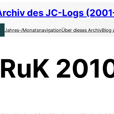
Archiv des JC-Logs (2001
Jahres-/Monatsnavigation
Über dieses Archiv
Blog 
 RuK 201