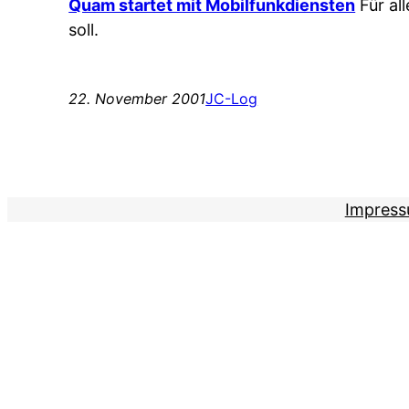
Quam startet mit Mobilfunkdiensten
Für al
soll.
22. November 2001
JC-Log
Impres