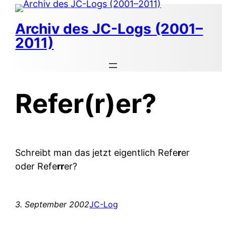
Zum
Inhalt
Archiv des JC-Logs (2001–
springen
2011)
Refer(r)er?
Schreibt man das jetzt eigentlich Refe
r
er
oder Refe
rr
er?
3. September 2002
JC-Log