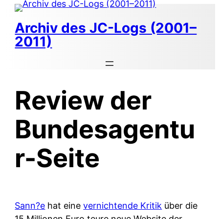
Zum
Inhalt
Archiv des JC-Logs (2001–
springen
2011)
Review der
Bundesagentu
r-Seite
Sann?e
hat eine
vernichtende Kritik
über die
15 Millionen Euro teure neue Website der