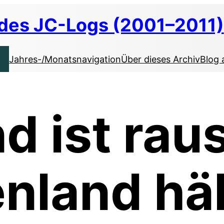
 des JC-Logs (2001–2011)
Jahres-/Monatsnavigation
Über dieses Archiv
Blog 
d ist raus
nland häl