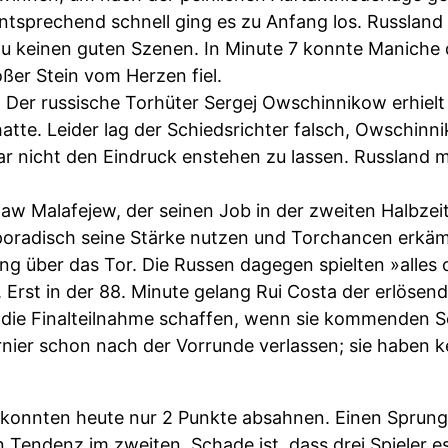
ntsprechend schnell ging es zu Anfang los. Russlan
u keinen guten Szenen. In Minute 7 konnte Maniche 
ßer Stein vom Herzen fiel.
 Der russische Torhüter Sergej Owschinnikow erhielt
atte. Leider lag der Schiedsrichter falsch, Owschinni
ar nicht den Eindruck enstehen zu lassen. Russland
 Malafejew, der seinen Job in der zweiten Halbzeit
sporadisch seine Stärke nutzen und Torchancen erkämp
ng über das Tor. Die Russen dagegen spielten »alles 
Erst in der 88. Minute gelang Rui Costa der erlösend
ft die Finalteilnahme schaffen, wenn sie kommenden
urnier schon nach der Vorrunde verlassen; sie haben
konnten heute nur 2 Punkte absahnen. Einen Sprung
gen Tendenz im zweiten. Schade ist, dass drei Spieler 