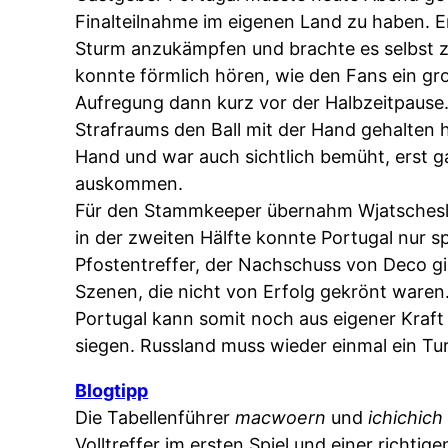
Finalteilnahme im eigenen Land zu haben. E
Sturm anzukämpfen und brachte es selbst z
konnte förmlich hören, wie den Fans ein gro
Aufregung dann kurz vor der Halbzeitpause.
Strafraums den Ball mit der Hand gehalten h
Hand und war auch sichtlich bemüht, erst g
auskommen.
Für den Stammkeeper übernahm Wjatscheslaw
in der zweiten Hälfte konnte Portugal nur 
Pfostentreffer, der Nachschuss von Deco gi
Szenen, die nicht von Erfolg gekrönt waren. 
Portugal kann somit noch aus eigener Kra
siegen. Russland muss wieder einmal ein T
Blogtipp
Die Tabellenführer
macwoern
und
ichichich
Volltreffer im ersten Spiel und einer richti