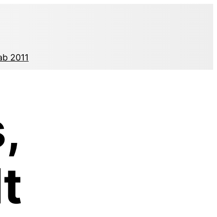
ab 2011
,
t