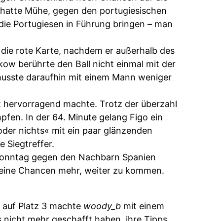
d hatte Mühe, gegen den portugiesischen
die Portugiesen in Führung bringen – man
 die rote Karte, nachdem er außerhalb des
kow berührte den Ball nicht einmal mit der
 musste daraufhin mit einem Mann weniger
 hervorragend machte. Trotz der überzahl
fen. In der 64. Minute gelang Figo ein
oder nichts« mit ein paar glänzenden
e Siegtreffer.
 Sonntag gegen den Nachbarn Spanien
 keine Chancen mehr, weiter zu kommen.
 auf Platz 3 machte
woody_b
mit einem
es nicht mehr geschafft haben, ihre Tipps