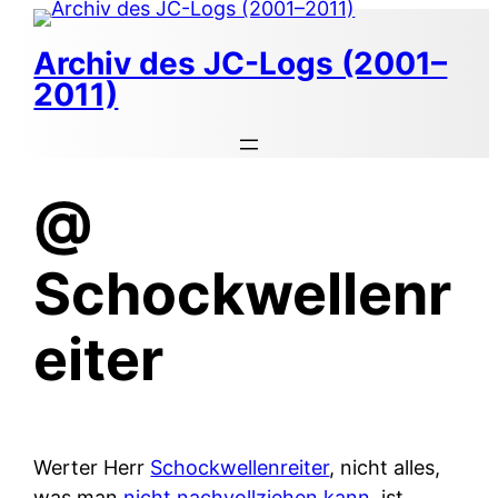
Zum
Inhalt
Archiv des JC-Logs (2001–
springen
2011)
@
Schockwellenr
eiter
Werter Herr
Schockwellenreiter
, nicht alles,
was man
nicht nachvollziehen kann
, ist