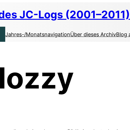
 des JC-Logs (2001–2011)
Jahres-/Monatsnavigation
Über dieses Archiv
Blog 
lozzy