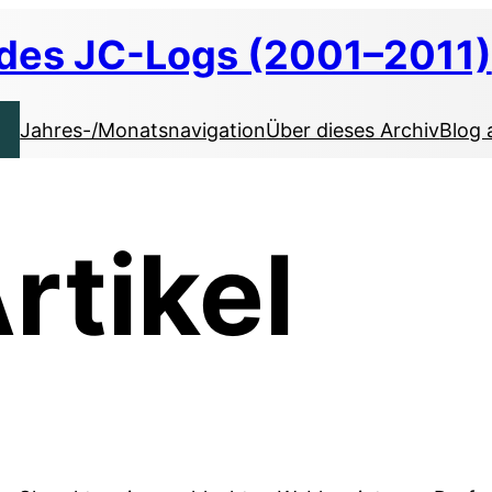
 des JC-Logs (2001–2011)
Jahres-/Monatsnavigation
Über dieses Archiv
Blog 
rtikel