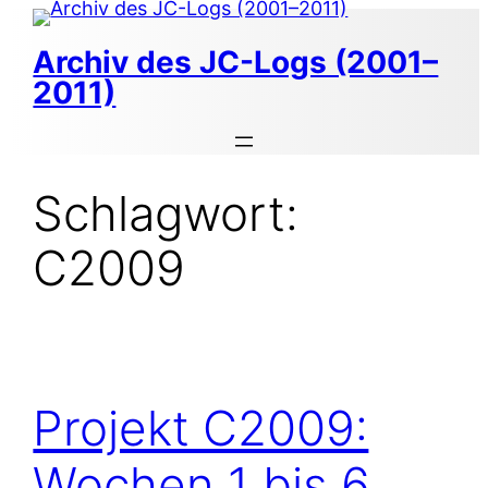
Zum
Inhalt
Archiv des JC-Logs (2001–
springen
2011)
Schlagwort:
C2009
Projekt C2009:
Wochen 1 bis 6