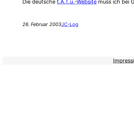
Die deutsche
t.A.T.u.-Website
muss ich bei 
26. Februar 2003
JC-Log
Impres