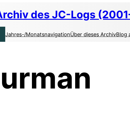
Archiv des JC-Logs (2001
Jahres-/Monatsnavigation
Über dieses Archiv
Blog 
hurman