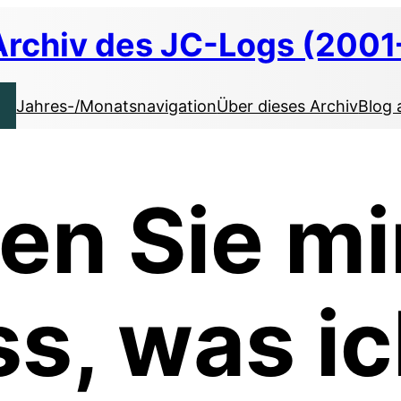
Archiv des JC-Logs (2001
Jahres-/Monatsnavigation
Über dieses Archiv
Blog 
en Sie mi
ss, was i