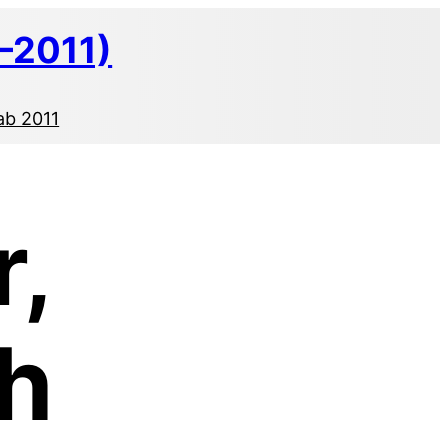
–2011)
ab 2011
r,
ch