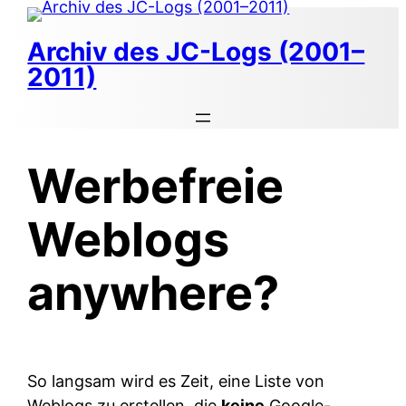
Zum
Inhalt
Archiv des JC-Logs (2001–
springen
2011)
Werbefreie
Weblogs
anywhere?
So langsam wird es Zeit, eine Liste von
Weblogs zu erstellen, die
keine
Google-