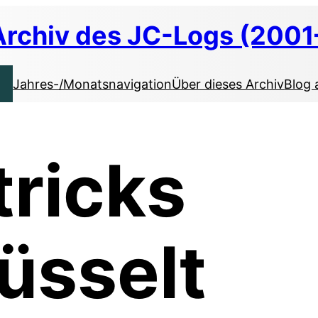
Archiv des JC-Logs (2001
Jahres-/Monatsnavigation
Über dieses Archiv
Blog 
ricks
üsselt