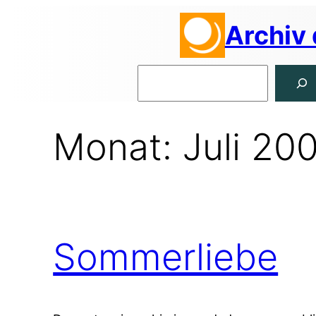
Zum
Archiv
Inhalt
springen
Suchen
Monat:
Juli 20
Sommerliebe