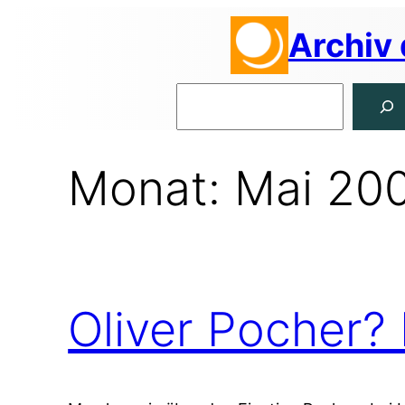
Zum
Archiv
Inhalt
springen
Suchen
Monat:
Mai 20
Oliver Pocher? 