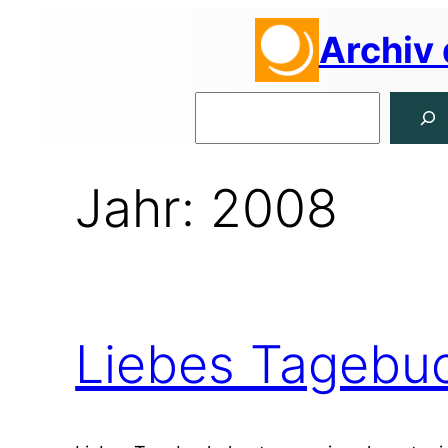
Zum
Archiv
Inhalt
springen
Suchen
Jahr:
2008
Liebes Tagebu