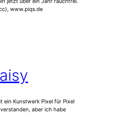
n jetzt über ein Jahr rauchfrei.
 (cc), www.piqs.de
aisy
t ein Kunstwerk Pixel für Pixel
 verstanden, aber ich habe