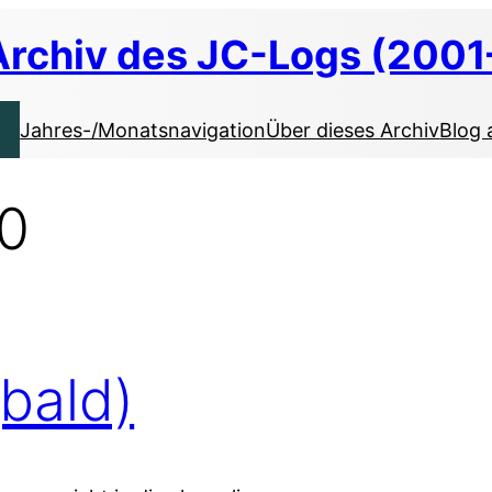
Archiv des JC-Logs (2001
Jahres-/Monatsnavigation
Über dieses Archiv
Blog 
10
bald)