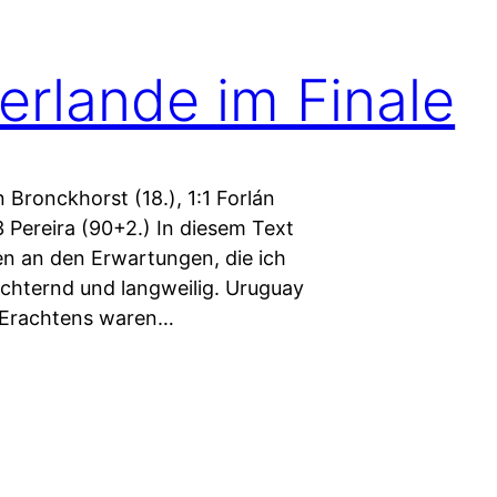
rlande im Finale
 Bronckhorst (18.), 1:1 Forlán
:3 Pereira (90+2.) In diesem Text
en an den Erwartungen, die ich
üchternd und langweilig. Uruguay
s Erachtens waren…