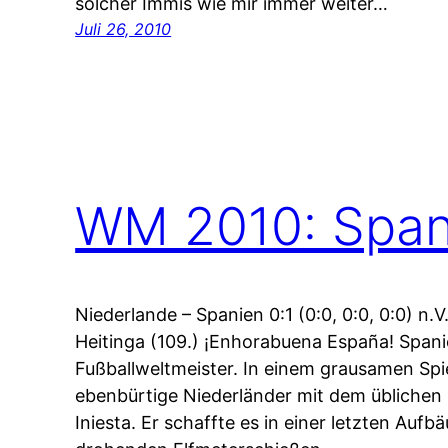
solcher Immis wie mir immer weiter…
Juli 26, 2010
WM 2010: Spani
Niederlande – Spanien 0:1 (0:0, 0:0, 0:0) n.V.
Heitinga (109.) ¡Enhorabuena España! Spani
Fußballweltmeister. In einem grausamen Spie
ebenbürtige Niederländer mit dem üblichen 
Iniesta. Er schaffte es in einer letzten Auf