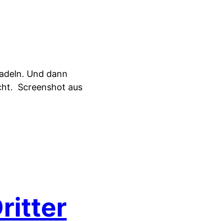
uradeln. Und dann
cht.
Screenshot aus
itter