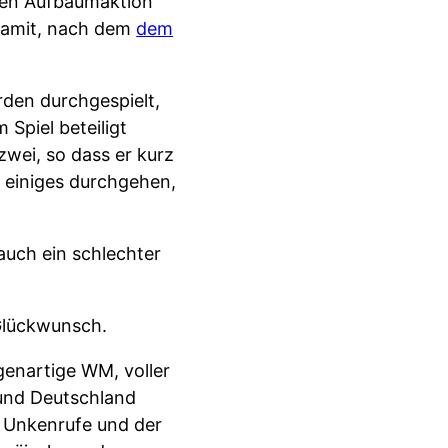
zten Aufbäumaktion
 damit, nach dem
dem
rden durchgespielt,
Spiel beteiligt
zwei, so dass er kurz
 einiges durchgehen,
auch ein schlechter
 Glückwunsch.
genartige WM, voller
und Deutschland
r Unkenrufe und der