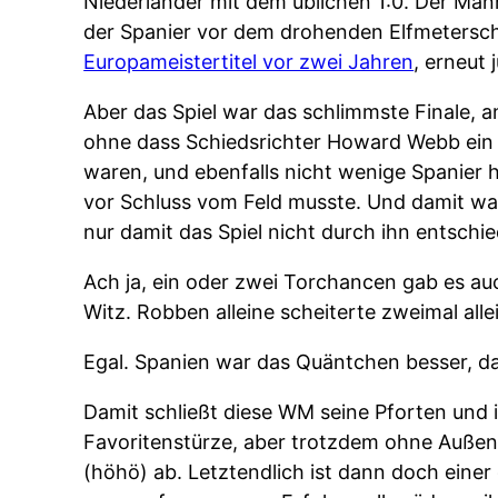
Niederländer mit dem üblichen 1:0. Der Mann
der Spanier vor dem drohenden Elfmeterschi
Europameistertitel vor zwei Jahren
, erneut 
Aber das Spiel war das schlimmste Finale, 
ohne dass Schiedsrichter Howard Webb ein Fo
waren, und ebenfalls nicht wenige Spanier h
vor Schluss vom Feld musste. Und damit war
nur damit das Spiel nicht durch ihn entschi
Ach ja, ein oder zwei Torchancen gab es au
Witz. Robben alleine scheiterte zweimal all
Egal. Spanien war das Quäntchen besser, d
Damit schließt diese WM seine Pforten und 
Favoritenstürze, aber trotzdem ohne Auße
(höhö) ab. Letztendlich ist dann doch eine