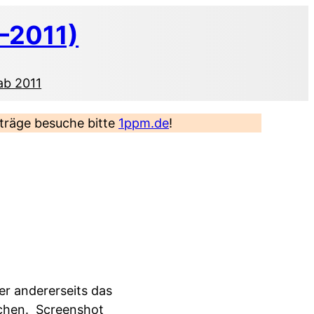
–2011)
ab 2011
eiträge besuche bitte
1ppm.de
!
ber andererseits das
rchen.
Screenshot