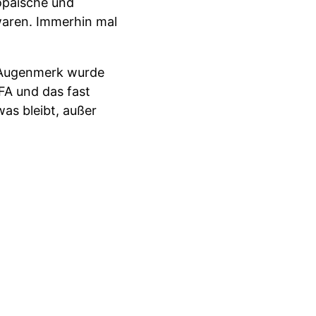
opäische und
 waren. Immerhin mal
s Augenmerk wurde
IFA und das fast
as bleibt, außer