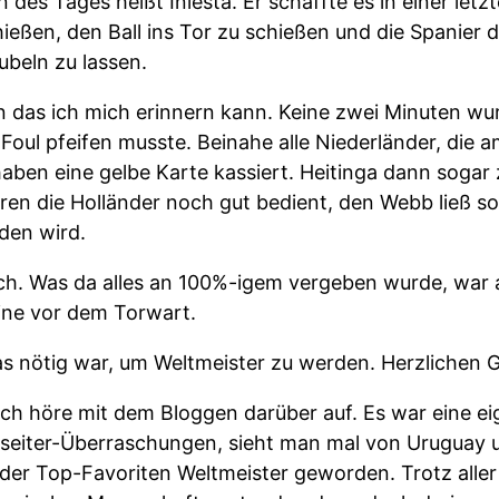
 des Tages heißt Iniesta. Er schaffte es in einer let
eßen, den Ball ins Tor zu schießen und die Spanier
jubeln zu lassen.
an das ich mich erinnern kann. Keine zwei Minuten wu
ul pfeifen musste. Beinahe alle Niederländer, die am 
aben eine gelbe Karte kassiert. Heitinga dann sogar 
en die Holländer noch gut bedient, den Webb ließ so
eden wird.
ch. Was da alles an 100%-igem vergeben wurde, war 
eine vor dem Torwart.
as nötig war, um Weltmeister zu werden. Herzlichen
ich höre mit dem Bloggen darüber auf. Es war eine ei
nseiter-Überraschungen, sieht man mal von Uruguay 
r der Top-Favoriten Weltmeister geworden. Trotz alle