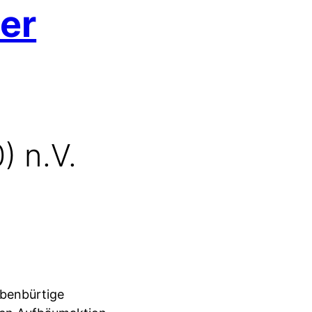
er
) n.V.
ebenbürtige