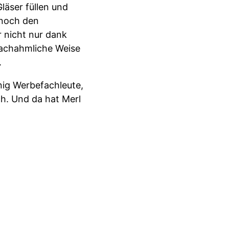
läser füllen und
 noch den
r nicht nur dank
nachahmliche Weise
.
nig Werbefachleute,
h. Und da hat Merl