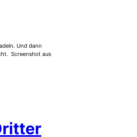
uradeln. Und dann
cht.
Screenshot aus
itter