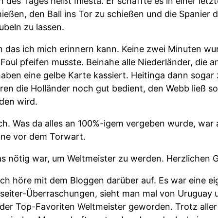
 des Tages heißt Iniesta. Er schaffte es in einer let
eßen, den Ball ins Tor zu schießen und die Spanier
jubeln zu lassen.
an das ich mich erinnern kann. Keine zwei Minuten wu
ul pfeifen musste. Beinahe alle Niederländer, die am 
aben eine gelbe Karte kassiert. Heitinga dann sogar 
en die Holländer noch gut bedient, den Webb ließ so
eden wird.
ch. Was da alles an 100%-igem vergeben wurde, war 
eine vor dem Torwart.
as nötig war, um Weltmeister zu werden. Herzlichen
ich höre mit dem Bloggen darüber auf. Es war eine ei
nseiter-Überraschungen, sieht man mal von Uruguay 
r der Top-Favoriten Weltmeister geworden. Trotz alle