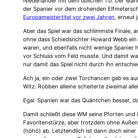
Niederländer mit dem üblichen 1:0. Der Mann
der Spanier vor dem drohenden Elfmeterschi
Europameistertitel vor zwei Jahren
, erneut 
Aber das Spiel war das schlimmste Finale, 
ohne dass Schiedsrichter Howard Webb ein Fo
waren, und ebenfalls nicht wenige Spanier h
vor Schluss vom Feld musste. Und damit war
nur damit das Spiel nicht durch ihn entschi
Ach ja, ein oder zwei Torchancen gab es au
Witz. Robben alleine scheiterte zweimal all
Egal. Spanien war das Quäntchen besser, d
Damit schließt diese WM seine Pforten und 
Favoritenstürze, aber trotzdem ohne Auße
(höhö) ab. Letztendlich ist dann doch eine