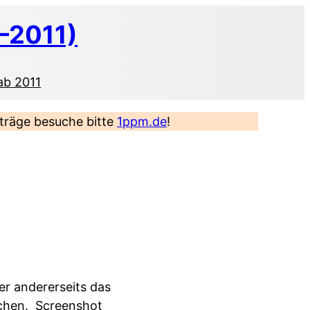
–2011)
ab 2011
eiträge besuche bitte
1ppm.de
!
ber andererseits das
rchen.
Screenshot