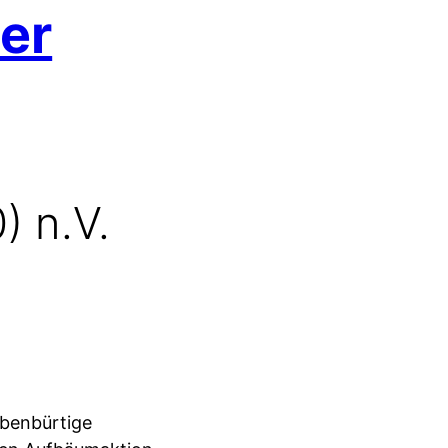
er
) n.V.
ebenbürtige