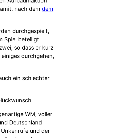
zten Aufbäumaktion
 damit, nach dem
dem
rden durchgespielt,
Spiel beteiligt
zwei, so dass er kurz
 einiges durchgehen,
auch ein schlechter
 Glückwunsch.
genartige WM, voller
und Deutschland
r Unkenrufe und der