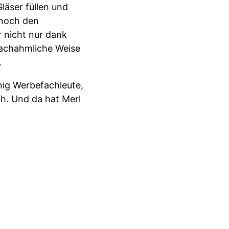
läser füllen und
 noch den
r nicht nur dank
nachahmliche Weise
.
nig Werbefachleute,
h. Und da hat Merl