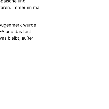
opäische und
 waren. Immerhin mal
s Augenmerk wurde
IFA und das fast
as bleibt, außer