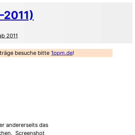
–2011)
ab 2011
eiträge besuche bitte
1ppm.de
!
ber andererseits das
rchen.
Screenshot