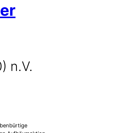
er
) n.V.
ebenbürtige