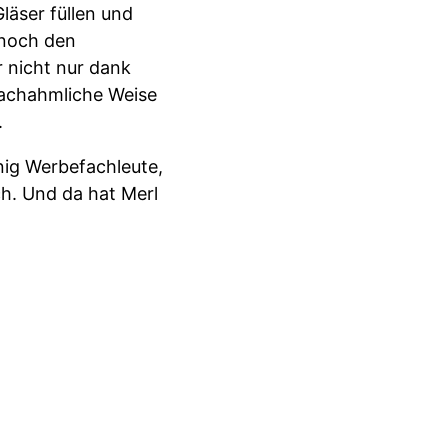
läser füllen und
 noch den
r nicht nur dank
nachahmliche Weise
.
nig Werbefachleute,
h. Und da hat Merl