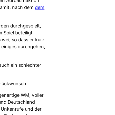
zten Aufbäumaktion
 damit, nach dem
dem
rden durchgespielt,
Spiel beteiligt
zwei, so dass er kurz
 einiges durchgehen,
auch ein schlechter
 Glückwunsch.
genartige WM, voller
und Deutschland
r Unkenrufe und der