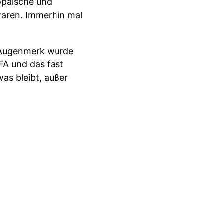
opäische und
 waren. Immerhin mal
s Augenmerk wurde
IFA und das fast
as bleibt, außer