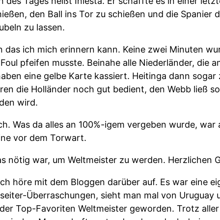
 des Tages heißt Iniesta. Er schaffte es in einer let
eßen, den Ball ins Tor zu schießen und die Spanier
jubeln zu lassen.
an das ich mich erinnern kann. Keine zwei Minuten wu
ul pfeifen musste. Beinahe alle Niederländer, die am 
aben eine gelbe Karte kassiert. Heitinga dann sogar 
en die Holländer noch gut bedient, den Webb ließ so
eden wird.
ch. Was da alles an 100%-igem vergeben wurde, war 
eine vor dem Torwart.
as nötig war, um Weltmeister zu werden. Herzlichen
ich höre mit dem Bloggen darüber auf. Es war eine ei
nseiter-Überraschungen, sieht man mal von Uruguay 
r der Top-Favoriten Weltmeister geworden. Trotz alle