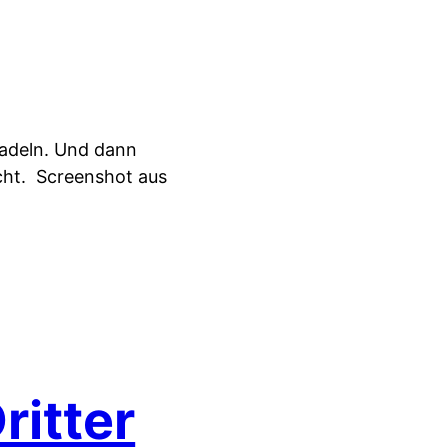
uradeln. Und dann
cht.
Screenshot aus
itter