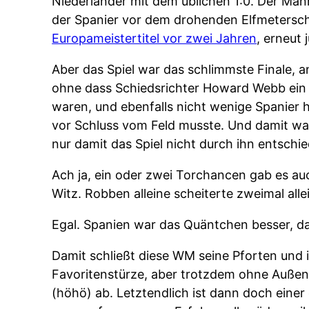
Niederländer mit dem üblichen 1:0. Der Mann
der Spanier vor dem drohenden Elfmeterschi
Europameistertitel vor zwei Jahren
, erneut 
Aber das Spiel war das schlimmste Finale, 
ohne dass Schiedsrichter Howard Webb ein Fo
waren, und ebenfalls nicht wenige Spanier h
vor Schluss vom Feld musste. Und damit war
nur damit das Spiel nicht durch ihn entschi
Ach ja, ein oder zwei Torchancen gab es au
Witz. Robben alleine scheiterte zweimal all
Egal. Spanien war das Quäntchen besser, d
Damit schließt diese WM seine Pforten und 
Favoritenstürze, aber trotzdem ohne Auße
(höhö) ab. Letztendlich ist dann doch eine