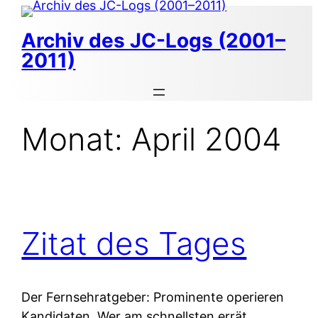
Zum
Inhalt
Archiv des JC-Logs (2001–
springen
2011)
Monat:
April 2004
Zitat des Tages
Der Fernsehratgeber: Prominente operieren
Kandidaten. Wer am schnellsten errät,