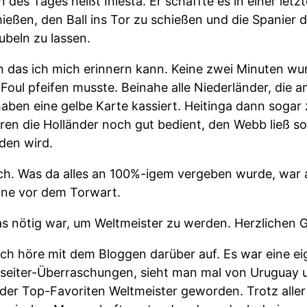
 des Tages heißt Iniesta. Er schaffte es in einer let
eßen, den Ball ins Tor zu schießen und die Spanier
jubeln zu lassen.
an das ich mich erinnern kann. Keine zwei Minuten wu
ul pfeifen musste. Beinahe alle Niederländer, die am 
aben eine gelbe Karte kassiert. Heitinga dann sogar 
en die Holländer noch gut bedient, den Webb ließ so
eden wird.
ch. Was da alles an 100%-igem vergeben wurde, war 
eine vor dem Torwart.
as nötig war, um Weltmeister zu werden. Herzlichen
ich höre mit dem Bloggen darüber auf. Es war eine ei
nseiter-Überraschungen, sieht man mal von Uruguay 
r der Top-Favoriten Weltmeister geworden. Trotz alle