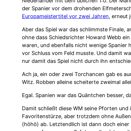
Niederländer mit dem üblichen 1:0. Der Mann
der Spanier vor dem drohenden Elfmeterschi
Europameistertitel vor zwei Jahren
, erneut 
Aber das Spiel war das schlimmste Finale, 
ohne dass Schiedsrichter Howard Webb ein Fo
waren, und ebenfalls nicht wenige Spanier h
vor Schluss vom Feld musste. Und damit war
nur damit das Spiel nicht durch ihn entschi
Ach ja, ein oder zwei Torchancen gab es au
Witz. Robben alleine scheiterte zweimal all
Egal. Spanien war das Quäntchen besser, d
Damit schließt diese WM seine Pforten und 
Favoritenstürze, aber trotzdem ohne Auße
(höhö) ab. Letztendlich ist dann doch eine