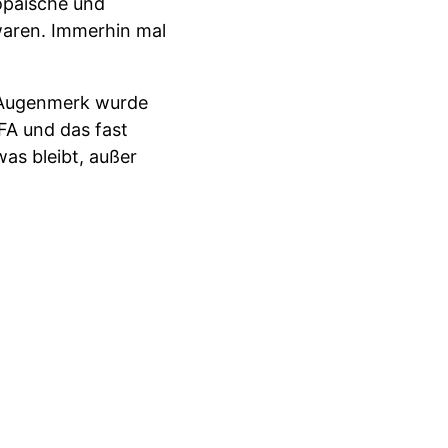
opäische und
 waren. Immerhin mal
s Augenmerk wurde
IFA und das fast
as bleibt, außer