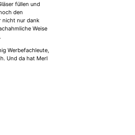
läser füllen und
 noch den
r nicht nur dank
nachahmliche Weise
.
nig Werbefachleute,
h. Und da hat Merl