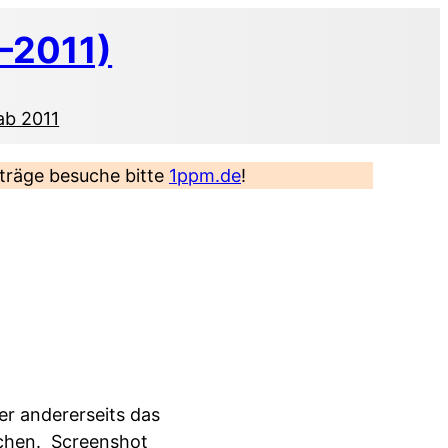
–2011)
ab 2011
eiträge besuche bitte
1ppm.de
!
ber andererseits das
rchen.
Screenshot