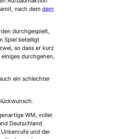
zten Aufbäumaktion
 damit, nach dem
dem
rden durchgespielt,
Spiel beteiligt
zwei, so dass er kurz
 einiges durchgehen,
auch ein schlechter
 Glückwunsch.
genartige WM, voller
und Deutschland
r Unkenrufe und der