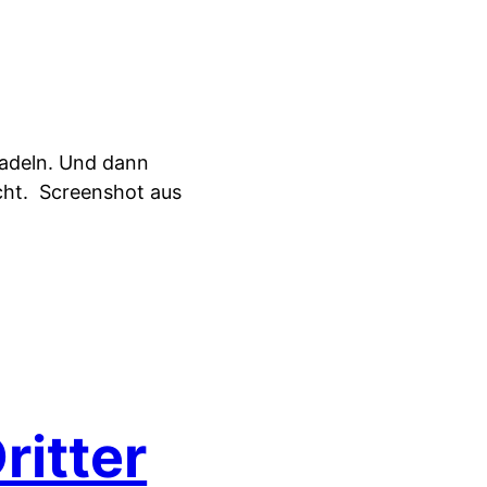
uradeln. Und dann
cht.
Screenshot aus
itter