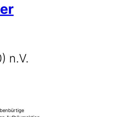
er
) n.V.
ebenbürtige