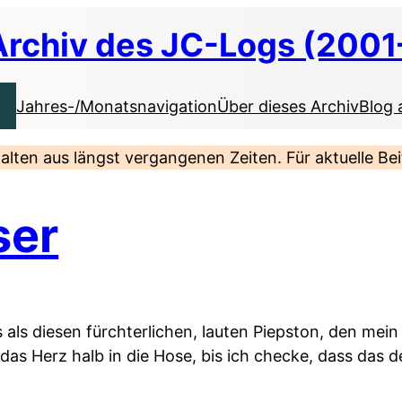
Archiv des JC-Logs (2001
Jahres-/Monatsnavigation
Über dieses Archiv
Blog 
nhalten aus längst vergangenen Zeiten. Für aktuelle B
ser
 als diesen fürchterlichen, lauten Piepston, den me
das Herz halb in die Hose, bis ich checke, dass das de