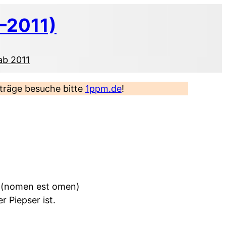
–2011)
ab 2011
eiträge besuche bitte
1ppm.de
!
in (nomen est omen)
r Piepser ist.