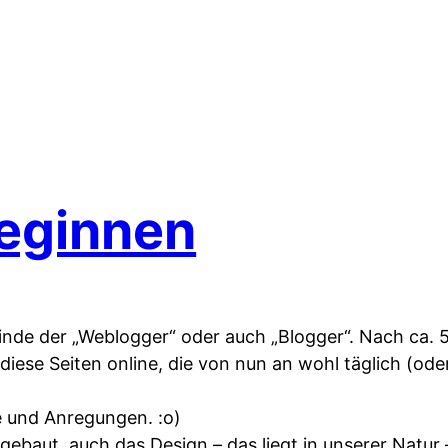
beginnen
inde der „Weblogger“ oder auch „Blogger“. Nach ca. 
h diese Seiten online, die von nun an wohl täglich (ode
 und Anregungen. :o)
gebaut, auch das Design – das liegt in unserer Natur 