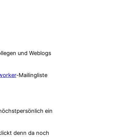
Kollegen und Weblogs
worker
-Mailingliste
höchstpersönlich ein
 klickt denn da noch