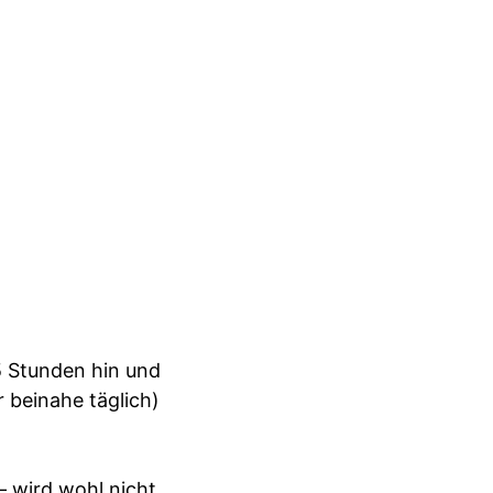
5 Stunden hin und
r beinahe täglich)
– wird wohl nicht