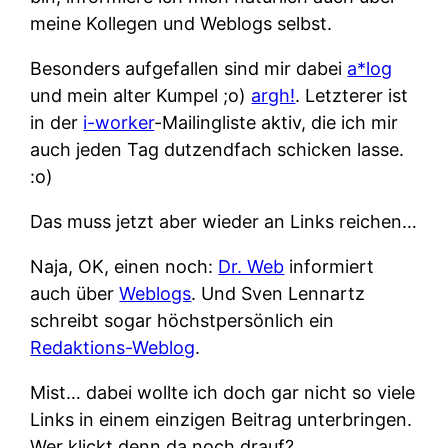
meine Kollegen und Weblogs selbst.
Besonders aufgefallen sind mir dabei
a*log
und mein alter Kumpel ;o)
argh!
. Letzterer ist
in der
i-worker
-Mailingliste aktiv, die ich mir
auch jeden Tag dutzendfach schicken lasse.
:o)
Das muss jetzt aber wieder an Links reichen…
Naja, OK, einen noch:
Dr. Web
informiert
auch über
Weblogs
. Und Sven Lennartz
schreibt sogar höchstpersönlich ein
Redaktions-Weblog
.
Mist… dabei wollte ich doch gar nicht so viele
Links in einem einzigen Beitrag unterbringen.
Wer klickt denn da noch drauf?