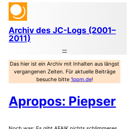
Zum
Inhalt
springen
Archiv des JC-Logs (2001–
2011)
Das hier ist ein Archiv mit Inhalten aus längst
vergangenen Zeiten. Für aktuelle Beiträge
besuche bitte
1ppm.de
!
Apropos: Piepser
Noch was: Es gibt AFAIK nichts schlimmeres