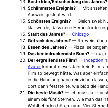
Beste Idee/Entscheidung des Jahres?
Schlimmstes Ereignis?
— Mit ansehen 
Ausweis geklebt wird.
Schönstes Ereignis?
— Gleich zwei: Nu
klar wurde, dass neue Herausforderung
Stadt des Jahres?
—
Chicago
Getränk des Jahres?
— Rotwein, über
Essen des Jahres?
— Pizza, selbstgem
Das beeindruckendste Buch?
— n/a, m
Der ergreifendste Film?
—
Inception
ha
Avatar
kommt dieses Jahr kein Film ran
Film so bewegt hätte. Was aber einfach
in die Handlung habe reinziehen lassen,
dort dann feststellte, wie blöd die Han
Die beste Musik?
— Ich muss kurz aus
einem bis fünf Sternen. Wie man das ha
Wohlbefinden hören kann. Vier Sterne fü