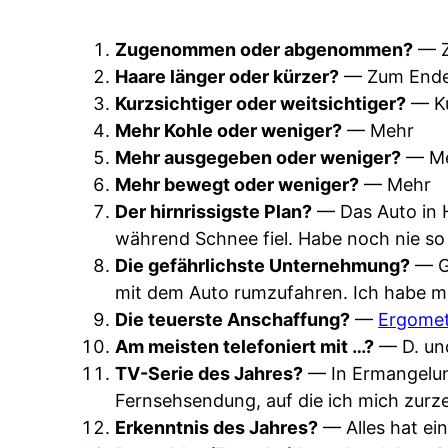
Zugenommen oder abgenommen?
— 
Haare länger oder kürzer?
— Zum Ende h
Kurzsichtiger oder weitsichtiger?
— Ku
Mehr Kohle oder weniger?
— Mehr
Mehr ausgegeben oder weniger?
— M
Mehr bewegt oder weniger?
— Mehr
Der hirnrissigste Plan?
— Das Auto in H
während Schnee fiel. Habe noch nie so
Die gefährlichste Unternehmung?
— Ge
mit dem Auto rumzufahren. Ich habe mi
Die teuerste Anschaffung?
—
Ergome
Am meisten telefoniert mit …?
— D. un
TV-Serie des Jahres?
— In Ermangelung
Fernsehsendung, auf die ich mich zurze
Erkenntnis des Jahres?
— Alles hat ei