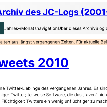
Archiv des JC-Logs (2001
Jahres-/Monatsnavigation
Über dieses Archiv
Blog 
nhalten aus längst vergangenen Zeiten. Für aktuelle B
Tweets 2010
ine Twitter-Lieblinge des vergangenen Jahres. Es sind 
er Twitter; teilweise Software, die das „faven“ nich
e Flüchtigkeit Twitters ein wenig unflüchtiger zu mac