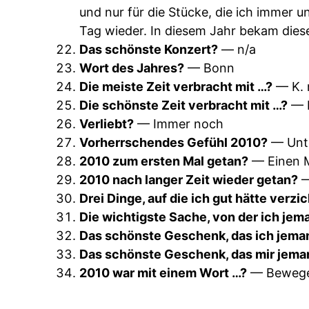
und nur für die Stücke, die ich immer 
Tag wieder. In diesem Jahr bekam dies
Das schönste Konzert?
— n/a
Wort des Jahres?
— Bonn
Die meiste Zeit verbracht mit …?
— K. 
Die schönste Zeit verbracht mit …?
— K
Verliebt?
— Immer noch
Vorherrschendes Gefühl 2010?
— Unt
2010 zum ersten Mal getan?
— Einen M
2010 nach langer Zeit wieder getan?
—
Drei Dinge, auf die ich gut hätte verz
Die wichtigste Sache, von der ich je
Das schönste Geschenk, das ich jem
Das schönste Geschenk, das mir jema
2010 war mit einem Wort …?
— Beweg