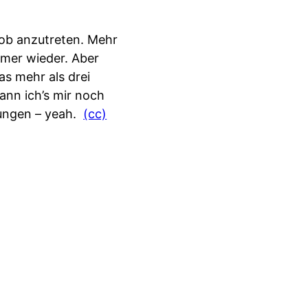
Job anzutreten. Mehr
mmer wieder. Aber
as mehr als drei
kann ich’s mir noch
rungen – yeah.
(cc)