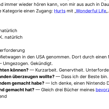
und immer wieder hören kann, von mir aus auch in Da
e Kategorie einen Zugang:
Hurts
mit „
Wonderful Life
„
natürlich
. natürlich
erforderung
ietwagen in den USA genommen. Dort durch einen 
 Umgezogen. Gekündigt.
ichten können?
— Kurzarbeit. Genervtheit. Unterforde
manden überzeugen wollte?
— Dass ich der Beste bin.
andem gemacht habe?
— Ich denke, einen Nintendo 
nd gemacht hat?
— Gleich drei Bücher meines
bevor
end