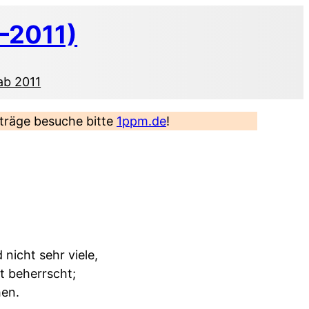
–2011)
ab 2011
eiträge besuche bitte
1ppm.de
!
nicht sehr viele,
t beherrscht;
hen.