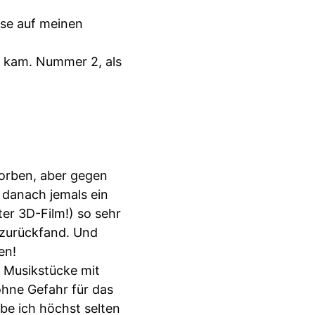
sse auf meinen
g kam. Nummer 2, als
orben, aber gegen
 danach jemals ein
er 3D-Film!) so sehr
t zurückfand. Und
en!
 Musikstücke mit
ohne Gefahr für das
ebe ich höchst selten