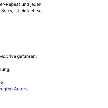
uer-Repeat und jeden
. Sorry, ist einfach so.
McDrive gefahren.
rung.
DS.
zugten Autors